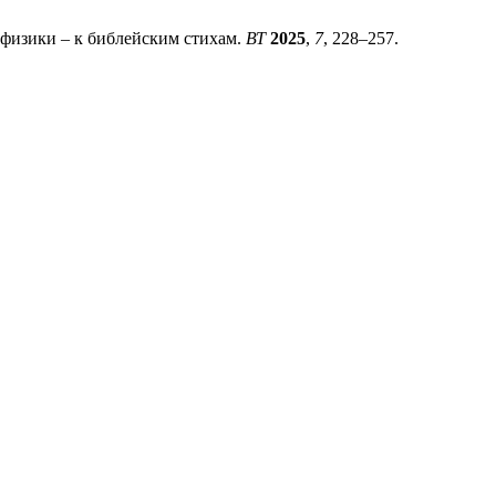
афизики – к библейским стихам.
ВТ
2025
,
7
, 228–257.