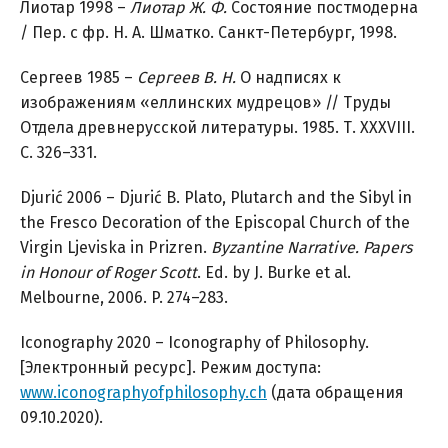
Лиотар 1998 –
Лиотар Ж. Ф.
Состояние постмодерна
/ Пер. с фр. Н. А. Шматко. Санкт-Петербург, 1998.
Сергеев 1985 –
Сергеев В.
Н.
О надписях к
изображениям «еллинских мудрецов» // Труды
Отдела древнерусской литературы. 1985. Т. XXXVIII.
C. 326–331.
Djurić 2006 – Djurić B. Plato, Plutarch and the Sibyl in
the Fresco Decoration of the Episcopal Church of the
Virgin Ljeviska in Prizren.
Byzantine Narrative. Papers
in Honour of Roger Scott
. Ed. by J. Burke et al.
Melbourne, 2006. P. 274–283.
Iconography 2020 – Iconography of Philosophy.
[Электронный ресурс]. Режим доступа:
www.iconographyofphilosophy.ch
(дата обращения
09.10.2020).