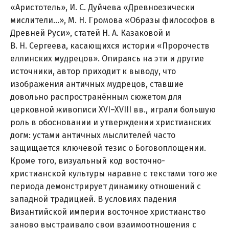
«Аристотель», И. С. Дуйчева «Древноезически
мислители…», М. Н. Громова «Образы философов в
Древней Руси», статей Н. А. Казаковой и
В. Н. Сергеева, касающихся истории «Пророчеств
еллинских мудрецов». Опираясь на эти и другие
источники, автор приходит к выводу, что
изображения античных мудрецов, ставшие
довольно распространённым сюжетом для
церковной живописи XVI–XVIII вв., играли большую
роль в обосновании и утверждении христианских
догм: устами античных мыслителей часто
защищается ключевой тезис о Боговоплощении.
Кроме того, визуальный код восточно-
христианской культуры наравне с текстами того же
периода демонстрирует динамику отношений с
западной традицией. В условиях падения
Византийской империи восточное христианство
заново выстраивало свои взаимоотношения с