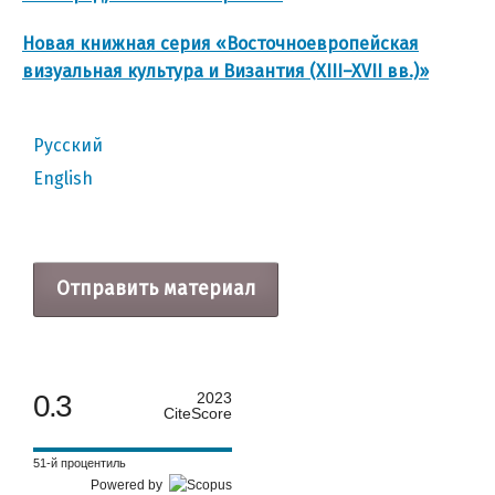
Новая книжная серия «Восточноевропейская
визуальная культура и Византия (XIII–XVII вв.)»
Русский
English
Отправить материал
0.3
2023
CiteScore
51-й процентиль
Powered by