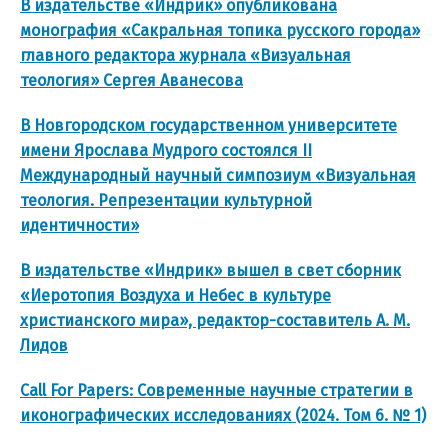
В издательстве «Индрик» опубликована
монография «Сакральная топика русского города»
главного редактора журнала «Визуальная
теология» Сергея Аванесова
В Новгородском государственном университете
имени Ярослава Мудрого состоялся II
Международный научный симпозиум «Визуальная
теология. Репрезентации культурной
идентичности»
В издательстве «Индрик» вышел в свет сборник
«Иеротопия Воздуха и Небес в культуре
христианского мира», редактор-составитель А. М.
Лидов
Call For Papers: Современные научные стратегии в
иконографических исследованиях (2024. Том 6. № 1)