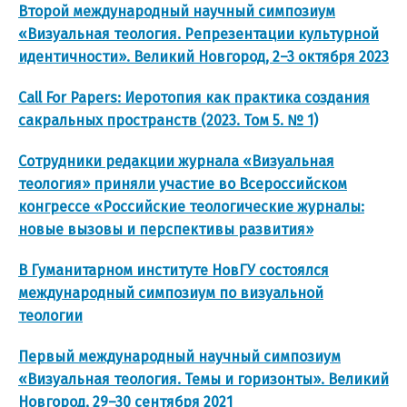
Второй международный научный симпозиум
«Визуальная теология. Репрезентации культурной
идентичности». Великий Новгород, 2–3 октября 2023
Call For Papers: Иеротопия как практика создания
сакральных пространств (2023. Том 5. № 1)
Сотрудники редакции журнала «Визуальная
теология» приняли участие во Всероссийском
конгрессе «Российские тео
л
огические журналы:
новые вызовы и перспективы развития»
В Гуманитарном институте НовГУ состоялся
международный симпозиум по визуальной
теологии
Первый международный научный симпозиум
«Визуальная теология. Темы и горизонты». Великий
Новгород, 29–30 сентября 2021