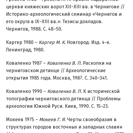
церкви княжеских ворот ХІІ–ХІІІ вв. в Чернигове //
Историко-археологический семинар «Чернигов и
его округа в ІХ–ХІІІ вв.»: Тезисы докладов.
Чернигов, 1988. С. 48–50.
Каргер 1980 –
Каргер М. К.
Новгород. Изд. 4-е.
Ленинград, 1980.
Коваленко 1987 –
Коваленко В. П.
Раскопки на
черниговском детинце // Археологические
открытия 1985 года. Москва, 1987. С. 340–341.
Коваленко 1990 –
Коваленко В. П.
К исторической
топографии черниговского детинца // Проблемы
археологии Южной Руси. Киев, 1990. С. 15–23.
Мокеев 1975 –
Мокеев Г. Я.
Черты своеобразия в
структурах городов восточных и западных славян