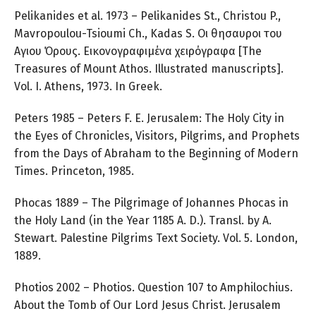
Pelikanides et al. 1973 – Pelikanides St., Christou P.,
Mavropoulou-Tsioumi Ch., Kadas S. Οι θησαυροι του
Αγιου Όρους. Εικονογραφιμένα χειρόγραφα [The
Treasures of Mount Athos. Illustrated manuscripts].
Vol. I. Athens, 1973. In Greek.
Peters 1985 – Peters F. E. Jerusalem: The Holy City in
the Eyes of Chronicles, Visitors, Pilgrims, and Prophets
from the Days of Abraham to the Beginning of Modern
Times. Princeton, 1985.
Phocas 1889 – The Pilgrimage of Johannes Phocas in
the Holy Land (in the Year 1185 A. D.). Transl. by A.
Stewart. Palestine Pilgrims Text Society. Vol. 5. London,
1889.
Photios 2002 – Photios. Question 107 to Amphilochius.
About the Tomb of Our Lord Jesus Christ. Jerusalem