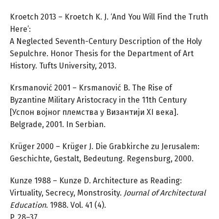
Kroetch 2013 – Kroetch K. J. ‘And You Will Find the Truth
Here’:
A Neglected Seventh-Century Description of the Holy
Sepulchre. Honor Thesis for the Department of Art
History. Tufts University, 2013.
Krsmanović 2001 – Krsmanović B. The Rise of
Byzantine Military Aristocracy in the 11th Century
[Успон воjног племства у Византиjи XI века].
Belgrade, 2001. In Serbian.
Krüger 2000 – Krüger J. Die Grabkirche zu Jerusalem:
Geschichte, Gestalt, Bedeutung. Regensburg, 2000.
Kunze 1988 – Kunze D. Architecture as Reading:
Virtuality, Secrecy, Monstrosity.
Journal of Architectural
Education
. 1988. Vol. 41 (4).
P. 28–37.