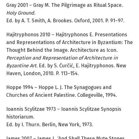
Gray 2001 – Gray M. The Pilgrimage as Ritual Space.
Holy Ground
.
Ed. by A. T. Smith, A. Brookes. Oxford, 2001. P. 91–97.
Hajitryphonos 2010 – Hajitryphonos E. Presentations
and Representations of Architecture in Byzantium: The
Thought Behind the Image. Architecture as Icon
.
Perception and Representation of Architecture in
Byzantine Art
. Ed. by S. Ćurčić, E. Hajitryphonos. New
Haven, London, 2010. P. 113–154.
Hoppe 1994 – Hoppe L. J. The Synagogues and
Churches of Ancient Palestine. Collegeville, 1994.
Ioannis Scylitzae 1973 – Ioannis Scylitzae Synopsis
historiarum.
Ed. by I. Thurn. Berlin, New York, 1973.
James 2007 – James L. ‘And Shall These Mute Stones