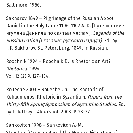
Baltimore, 1966.
Sakharov 1849 – Pilgrimage of the Russian Abbot
Daniel in the Holy Land: 1106
–
1107 A. D. [Путешествие
игумена Даниила по святым местам].
Legends of the
Russian nation [Сказания русского народа]
. Ed. by
I. P. Sakharov. St. Petersburg, 1849. In Russian.
Roochnik 1994 – Roochnik D. Is Rhetoric an Art?
Rhetorica
. 1994.
Vol. 12 (2) P. 127–154.
Roueche 2003 – Roueche Ch. The Rhetoric of
Kekaumenos. Rhetoric in Byzantium.
Papers from the
Thirty-fifth
Spring Symposium of Byzantine Studies
. Ed.
by E. Jeffreys. Aldershot, 2003. P. 23–37.
Sankovitch 1998 – Sankovitch A.-M.
Structure/Ornament and the Modern Figuration of