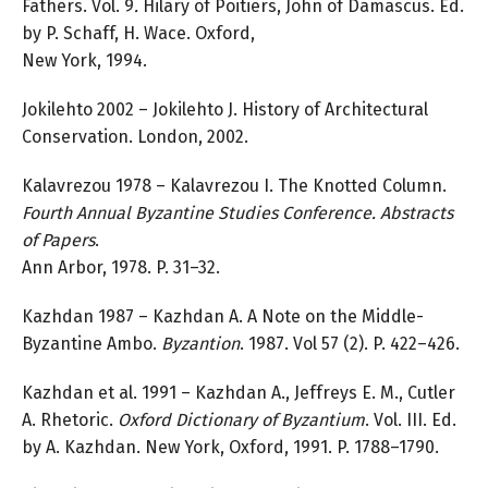
Fathers. Vol. 9
.
Hilary of Poitiers, John of Damascus. Ed.
by P. Schaff, H. Wace. Oxford,
New York, 1994.
Jokilehto 2002 – Jokilehto J. History of Architectural
Conservation. London, 2002.
Kalavrezou 1978 – Kalavrezou I. The Knotted Column.
Fourth Annual
Byzantine Studies Conference. Abstracts
of Papers
.
Ann Arbor, 1978. P. 31–32.
Kazhdan 1987 – Kazhdan A. A Note on the Middle-
Byzantine Ambo.
Byzantion
. 1987. Vol 57 (2). P. 422–426.
Kazhdan et al. 1991 – Kazhdan A., Jeffreys E. M., Cutler
A. Rhetoric.
Oxford Dictionary of Byzantium
. Vol. III. Ed.
by A. Kazhdan. New York, Oxford, 1991. P. 1788–1790.