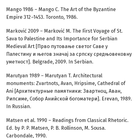
Mango 1986 – Mango C. The Art of the Byzantine
Empire 312
–
1453. Toronto, 1986.
Marković 2009 – Marković M. The First Voyage of St.
Sava to Palestine and Its Importance for Serbian
Medieval Art [Прво путовање светог Саве у
Палестину и његов значај за српску средњовековну
уметност]. Belgrade, 2009. In Serbian.
Marutyan 1989 – Marutyan T. Architectural
monuments: Zvartnots, Avan, Hripsime, Cathedral of
Ani [Архитектурные памятники: Звартноц, Аван,
Рипсиме, Собор Анийской богоматери]. Erevan, 1989.
In Russian.
Matsen et al. 1990 – Readings from Classical Rhetoric.
Ed. by P. P. Matsen, P. B. Rollinson, M. Sousa.
Carbondale, 1990.