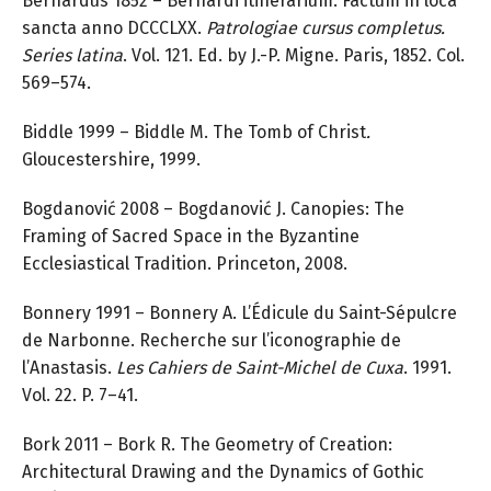
Bernardus 1852 – Bernardi itinerarium. Factum in loca
sancta anno DCCCLXX.
Patrologiae cursus completus.
Series latina
. Vol. 121. Ed. by J.-P. Migne. Paris, 1852. Col.
569–574.
Biddle 1999 – Biddle M. The Tomb of Christ
.
Gloucestershire, 1999.
Bogdanović 2008 – Bogdanović J. Canopies: The
Framing of Sacred Space in the Byzantine
Ecclesiastical Tradition. Princeton, 2008.
Bonnery 1991 – Bonnery A. L’Édicule du Saint-Sépulcre
de Narbonne. Recherche sur l’iconographie de
l’Anastasis.
Les Cahiers de Saint-Michel de Cuxa
. 1991.
Vol. 22. P. 7–41.
Bork 2011 – Bork R. The Geometry of Creation:
Architectural Drawing and the Dynamics of Gothic