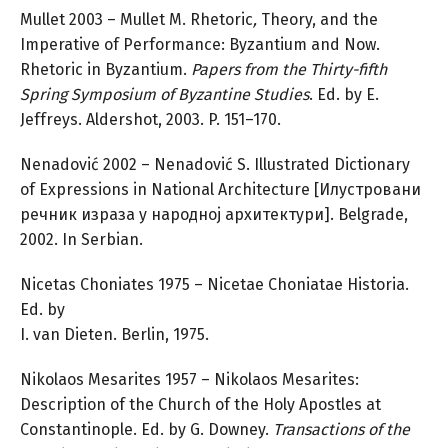
Mullet 2003 – Mullet M. Rhetoric
,
Theory, and the
Imperative of Performance: Byzantium and Now.
Rhetoric in Byzantium.
Papers from the Thirty-fifth
Spring Symposium of Byzantine Studies
. Ed. by E.
Jeffreys. Aldershot, 2003. P. 151–170.
Nenadović 2002 – Nenadović S. Illustrated Dictionary
of Expressions in National Architecture [Илустровани
речник израза у народноj архитектури]. Belgrade,
2002. In Serbian.
Nicetas Choniates 1975 – Nicetae Choniatae Historia.
Ed. by
I. van Dieten. Berlin, 1975.
Nikolaos Mesarites 1957 – Nikolaos Mesarites:
Description of the Church of the Holy Apostles at
Constantinople. Ed. by G. Downey.
Transactions of the