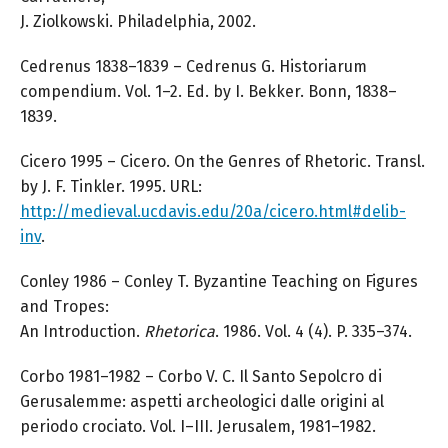
J. Ziolkowski. Philadelphia, 2002.
Cedrenus 1838–1839 – Cedrenus G. Historiarum
compendium. Vol. 1–2. Ed. by I. Bekker. Bonn, 1838–
1839.
Cicero 1995 – Cicero. On the Genres of Rhetoric. Transl.
by J. F. Tinkler. 1995. URL:
http://medieval.ucdavis.edu/20a/cicero.html#delib-
inv
.
Conley 1986 – Conley T. Byzantine Teaching on Figures
and Tropes:
An Introduction.
Rhetorica
. 1986. Vol. 4 (4). P. 335–374.
Corbo 1981–1982 – Corbo V. C. Il Santo Sepolcro di
Gerusalemme: aspetti archeologici dalle origini al
periodo crociato. Vol. I–III. Jerusalem, 1981–1982.