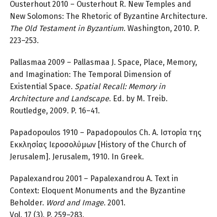
Ousterhout 2010 – Ousterhout R. New Temples and
New Solomons: The Rhetoric of Byzantine Architecture.
The Old Testament in Byzantium
. Washington, 2010. P.
223–253.
Pallasmaa 2009 – Pallasmaa J. Space, Place, Memory,
and Imagination: The Temporal Dimension of
Existential Space.
Spatial Recall: Memory in
Architecture and Landscape
. Ed. by M. Treib.
Routledge, 2009. P. 16–41.
Papadopoulos 1910 – Papadopoulos Ch. A. Ιστορία της
Εκκλησίας Ιεροσολύμων [History of the Church of
Jerusalem]. Jerusalem, 1910. In Greek.
Papalexandrou 2001 – Papalexandrou A. Text in
Context: Eloquent Monuments and the Byzantine
Beholder.
Word and Image
. 2001.
Vol. 17 (3). P. 259–283.