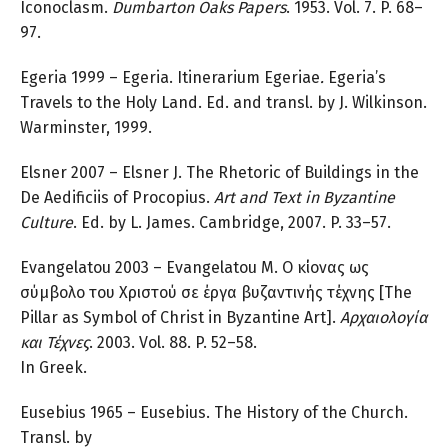
Iconoclasm.
Dumbarton Oaks Papers
. 1953. Vol. 7. P. 68–
97.
Egeria 1999 – Egeria. Itinerarium Egeriae
.
Egeria’s
Travels to the Holy Land. Ed. and transl. by J. Wilkinson.
Warminster, 1999.
Elsner 2007 – Elsner J. The Rhetoric of Buildings in the
De Aedificiis of Procopius.
Art and Text in Byzantine
Culture
. Ed. by L. James. Cambridge, 2007. P. 33–57.
Evangelatou 2003 – Evangelatou M. Ο κίονας ως
σύμβολο του Χριστού σε έργα βυζαντινής τέχνης [The
Pillar as Symbol of Christ in Byzantine Art].
Αρχαιολογία
και
Τέχνες
. 2003. Vol. 88. P. 52–58.
In Greek.
Eusebius 1965 – Eusebius. The History of the Church.
Transl. by