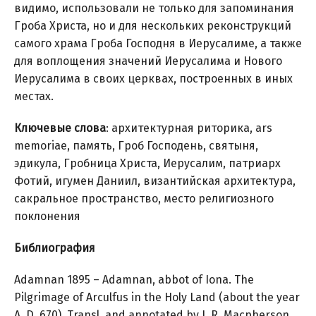
видимо, использовали не только для запоминания
Гроба Христа, но и для нескольких реконструкций
самого храма Гроба Господня в Иерусалиме, а также
для воплощения значений Иерусалима и Нового
Иерусалима в своих церквах, построенных в иных
местах.
Ключевые слова
: архитектурная риторика, ars
memoriae, память, Гроб Господень, святыня,
эдикула, Гробница Христа, Иерусалим, патриарх
Фотий, игумен Даниил, византийская архитектура,
сакральное пространство, место религиозного
поклонения
Библиография
Adamnan 1895 – Adamnan, abbot of Iona. The
Pilgrimage of Arculfus in the Holy Land (about the year
A. D. 670). Transl. and annotated by J. R. Macpherson.