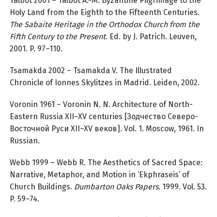
Talbot 2001 – Talbot A.-M. Byzantine Pilgrimage to the
Holy Land from the Eighth to the Fifteenth Centuries.
The Sabaite Heritage in the Orthodox Church from the
Fifth Century to the Present
. Ed. by J. Patrich. Leuven,
2001. P. 97–110.
Tsamakda 2002 – Tsamakda V. The Illustrated
Chronicle of Ionnes Skylitzes in Madrid. Leiden, 2002.
Voronin 1961 – Voronin N. N. Architecture of North-
Eastern Russia XII–XV centuries [Зодчество Северо-
Восточной Руси XII–XV веков]. Vol. 1. Moscow, 1961. In
Russian.
Webb 1999 – Webb R. The Aesthetics of Sacred Space:
Narrative, Metaphor, and Motion in ‘Ekphraseis’ of
Church Buildings.
Dumbarton Oaks Papers
. 1999. Vol. 53.
P. 59–74.