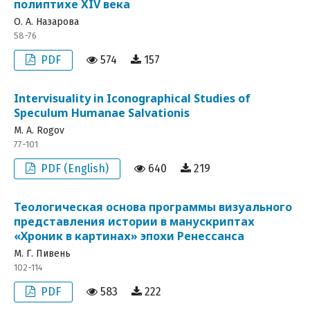
полиптихе XIV века
О. А. Назарова
58-76
PDF
574
157
Intervisuality in Iconographical Studies of
Speculum Humanae Salvationis
M. A. Rogov
77-101
PDF (English)
640
219
Теологическая основа программы визуального
представления истории в манускриптах
«Хроник в картинах» эпохи Ренессанса
М. Г. Пивень
102-114
PDF
583
222