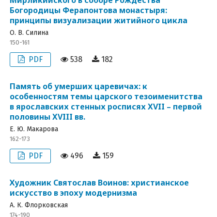
Мирликийского в соборе Рождества
Богородицы Ферапонтова монастыря:
принципы визуализации житийного цикла
О. В. Силина
150-161
PDF
538
182
Память об умерших царевичах: к
особенностям темы царского тезоименитства
в ярославских стенных росписях XVII – первой
половины XVIII вв.
Е. Ю. Макарова
162-173
PDF
496
159
Художник Святослав Воинов: христианское
искусство в эпоху модернизма
А. К. Флорковская
174-190