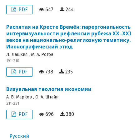
PDF
647
244
Распятая на Кресте Времён: парергональность
интервизуальности рефлексии рубежа XX–XXI
веков на национально-религиозную тематику.
Иконографический этюд
Л. Лашхия , М. А. Рогов
191-210
PDF
738
235
Визуальная теология икономии
А. В. Марков , О. А. Штайн
211-231
PDF
696
380
Русский