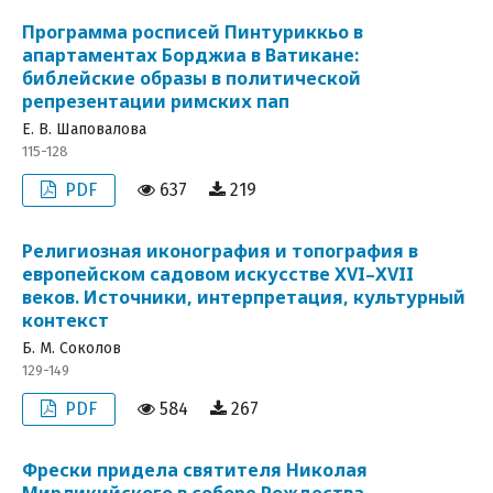
Программа росписей Пинтуриккьо в
апартаментах Борджиа в Ватикане:
библейские образы в политической
репрезентации римских пап
Е. В. Шаповалова
115-128
PDF
637
219
Религиозная иконография и топография в
европейском садовом искусстве XVI–XVII
веков. Источники, интерпретация, культурный
контекст
Б. М. Соколов
129-149
PDF
584
267
Фрески придела святителя Николая