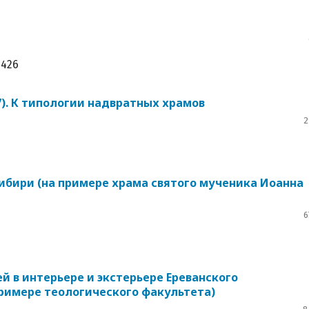
426
7). К типологии надвратных храмов
2
бири (на примере храма святого мученика Иоанна
6
й в интерьере и экстерьере Ереванского
примере теологического факультета)