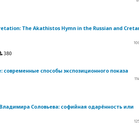
8
retation: The Akathistos Hymn in the Russian and Creta
10
380
е: современные способы экспозиционного показа
11
Владимира Соловьева: софийная одарённость или
12