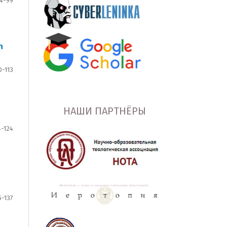
4-99
n
0-113
НАШИ ПАРТНЁРЫ
4-124
5-137