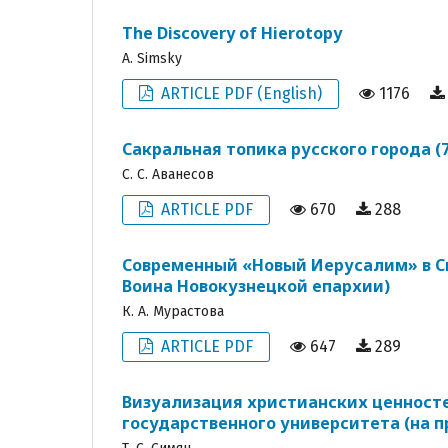
The Discovery of Hierotopy
A. Simsky
ARTICLE PDF (English)
1176
Сакральная топика русского города (
С. С. Аванесов
ARTICLE PDF
670
288
Современный «Новый Иерусалим» в Си
Воина Новокузнецкой епархии)
К. A. Мурастова
ARTICLE PDF
647
289
Визуализация христианских ценносте
государственного университета (на 