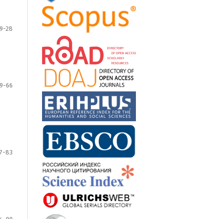
9-28
9-66
7-83