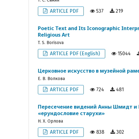
Т. С. Симян
ARTICLE PDF
537
219
Poetic Text and Its Iconographic Interp
Religious Art
T. S. Borisova
ARTICLE PDF (English)
15044
Церковное искусство в музейной рам
Е. В. Волкова
ARTICLE PDF
724
481
Пересечение видений Анны Шмидт и 
«ерундословие старухи»
Н. Х. Орлова
ARTICLE PDF
838
302